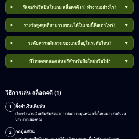
ฟีเจอร์ฟรีสปินในเกม สล็อต4ดี (1) ทำงานอย่างไร?
▼
รางวัลสูงสุดที่สามารถชนะได้ในเกมนี้คือเท่าไหร่?
▼
ระดับความผันผวนของเกมนี้อยู่ในระดับไหน?
▼
มีโหมดทดลองเล่นฟรีสำหรับมือใหม่หรือไม่?
▼
วิธีการเล่น สล็อต4ดี (1)
ตั้งค่าเงินเดิมพัน
1
เลือกจำนวนเงินเดิมพันที่ต้องการต่อการหมุนหนึ่งครั้งให้เหมาะสมกับงบ
ประมาณของคุณ
กดปุ่มสปิน
2
กดปุ่มหมุนเพื่อเริ่มเกมและรอให้วงล้อหยุดหมุนเพื่อลุ้นรับรางวัลจาก