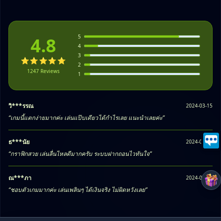
5
4.8
4
3
⭐⭐⭐⭐⭐
2
1247 Reviews
1
วิ***รรณ
2024-03-15
“เกมนี้แตกง่ายมากค่ะ เล่นแป๊บเดียวได้กำไรเลย แนะนำเลยค่ะ”
ธ***นัย
2024-03-12
“กราฟิกสวย เล่นลื่นไหลดีมากครับ ระบบฝากถอนไวทันใจ”
ณ***ภา
2024-03-10
“ชอบตัวเกมมากค่ะ เล่นเพลินๆ ได้เงินจริง ไม่ผิดหวังเลย”