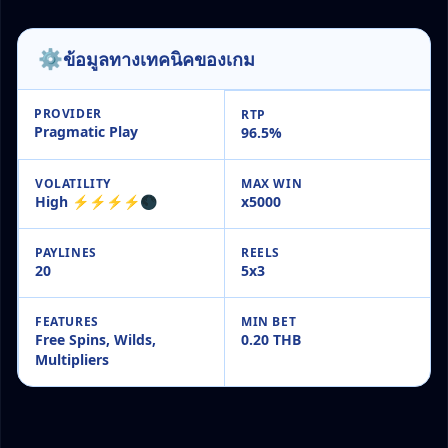
⚙️
ข้อมูลทางเทคนิคของเกม
PROVIDER
RTP
Pragmatic Play
96.5%
VOLATILITY
MAX WIN
High ⚡⚡⚡⚡🌑
x5000
PAYLINES
REELS
20
5x3
FEATURES
MIN BET
Free Spins, Wilds,
0.20 THB
Multipliers