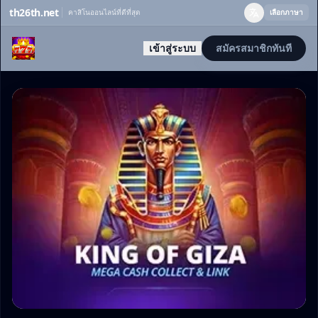
th26th.net
คาสิโนออนไลน์ที่ดีที่สุด
เลือกภาษา
เข้าสู่ระบบ
สมัครสมาชิกทันที