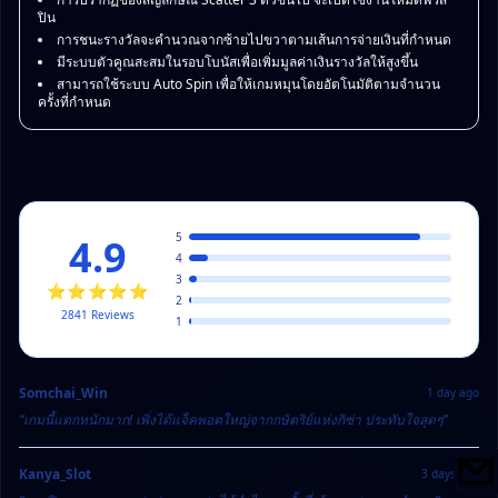
ปิน
การชนะรางวัลจะคำนวณจากซ้ายไปขวาตามเส้นการจ่ายเงินที่กำหนด
มีระบบตัวคูณสะสมในรอบโบนัสเพื่อเพิ่มมูลค่าเงินรางวัลให้สูงขึ้น
สามารถใช้ระบบ Auto Spin เพื่อให้เกมหมุนโดยอัตโนมัติตามจำนวน
ครั้งที่กำหนด
5
4.9
4
3
⭐⭐⭐⭐⭐
2
2841 Reviews
1
Somchai_Win
1 day ago
“เกมนี้แตกหนักมาก! เพิ่งได้แจ็คพอตใหญ่จากกษัตริย์แห่งกิซ่า ประทับใจสุดๆ”
Kanya_Slot
3 days ago