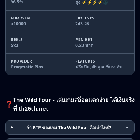
96.5%
สูง ⚡⚡⚡⚡🌑
MAX WIN
PAYLINES
x10000
243 วิธี
REELS
MIN BET
5x3
0.20 บาท
PROVIDER
FEATURES
Pragmatic Play
ฟรีสปิน, ตัวคูณเพิ่มระดับ
The Wild Four - เล่นเกมสล็อตแตกง่าย ได้เงินจริง
❓
ที่ th26th.net
ค่า RTP ของเกม The Wild Four คือเท่าไหร่?
▼