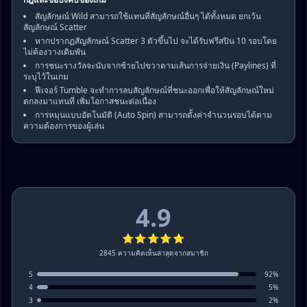
สัญลักษณ์ Wild สามารถใช้แทนที่สัญลักษณ์อื่นๆ ได้ทั้งหมด ยกเว้น
สัญลักษณ์ Scatter
หากปรากฏสัญลักษณ์ Scatter 3 ตัวขึ้นไป จะได้รับฟรีสปิน 10 รอบโดย
ไม่ต้องวางเดิมพัน
การชนะรางวัลจะนับจากซ้ายไปขวาตามเส้นการจ่ายเงิน (Paylines) ที่
ระบุไว้ในเกม
ฟีเจอร์ Tumble จะทำการลบสัญลักษณ์ที่ชนะออกเพื่อให้สัญลักษณ์ใหม่
ตกลงมาแทนที่ เพิ่มโอกาสชนะต่อเนื่อง
การหมุนแบบอัตโนมัติ (Auto Spin) สามารถตั้งค่าจำนวนรอบได้ตาม
ความต้องการของผู้เล่น
4.9
⭐⭐⭐⭐⭐
2845 ความคิดเห็นล่าสุดจากสมาชิก
5
92%
4
5%
3
2%