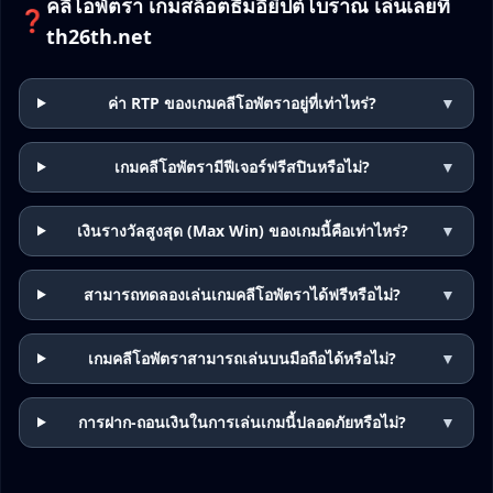
คลีโอพัตรา เกมสล็อตธีมอียิปต์โบราณ เล่นเลยที่
❓
th26th.net
ค่า RTP ของเกมคลีโอพัตราอยู่ที่เท่าไหร่?
▼
เกมคลีโอพัตรามีฟีเจอร์ฟรีสปินหรือไม่?
▼
เงินรางวัลสูงสุด (Max Win) ของเกมนี้คือเท่าไหร่?
▼
สามารถทดลองเล่นเกมคลีโอพัตราได้ฟรีหรือไม่?
▼
เกมคลีโอพัตราสามารถเล่นบนมือถือได้หรือไม่?
▼
การฝาก-ถอนเงินในการเล่นเกมนี้ปลอดภัยหรือไม่?
▼