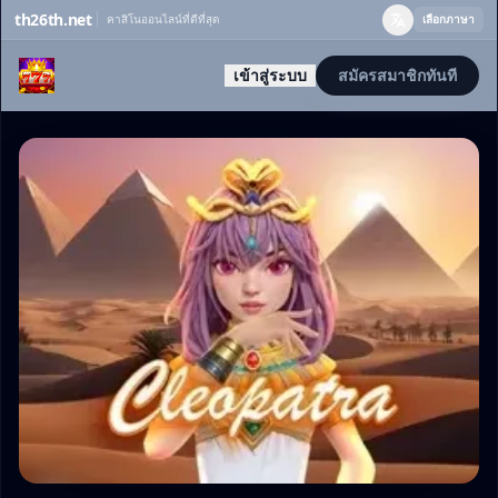
th26th.net
คาสิโนออนไลน์ที่ดีที่สุด
เลือกภาษา
เข้าสู่ระบบ
สมัครสมาชิกทันที