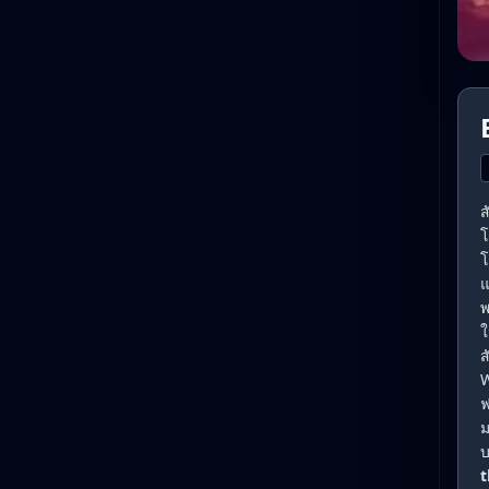
ส
โ
โ
แ
พ
ใ
ส
W
ฟ
ม
บ
t