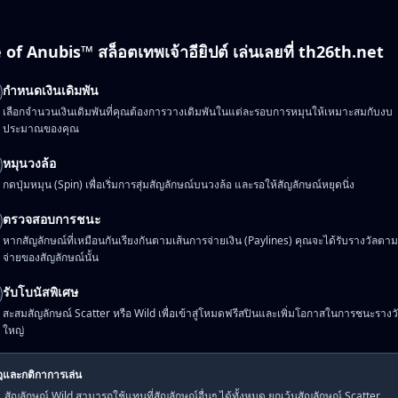
 of Anubis™ สล็อตเทพเจ้าอียิปต์ เล่นเลยที่ th26th.net
กำหนดเงินเดิมพัน
เลือกจำนวนเงินเดิมพันที่คุณต้องการวางเดิมพันในแต่ละรอบการหมุนให้เหมาะสมกับงบ
ประมาณของคุณ
หมุนวงล้อ
กดปุ่มหมุน (Spin) เพื่อเริ่มการสุ่มสัญลักษณ์บนวงล้อ และรอให้สัญลักษณ์หยุดนิ่ง
ตรวจสอบการชนะ
หากสัญลักษณ์ที่เหมือนกันเรียงกันตามเส้นการจ่ายเงิน (Paylines) คุณจะได้รับรางวัลตา
จ่ายของสัญลักษณ์นั้น
รับโบนัสพิเศษ
สะสมสัญลักษณ์ Scatter หรือ Wild เพื่อเข้าสู่โหมดฟรีสปินและเพิ่มโอกาสในการชนะรางว
ใหญ่
ฎและกติกาการเล่น
สัญลักษณ์ Wild สามารถใช้แทนที่สัญลักษณ์อื่นๆ ได้ทั้งหมด ยกเว้นสัญลักษณ์ Scatter