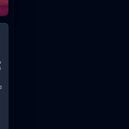
ร
์
ี