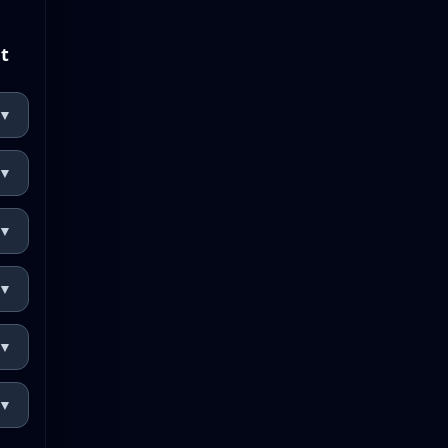
et
▼
▼
▼
▼
▼
▼