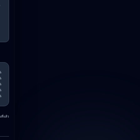
0
%
%
%
%
%
นที่แล้ว